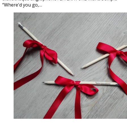
“Where'd you go,…