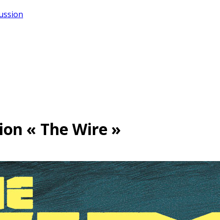
cussion
ion « The Wire »