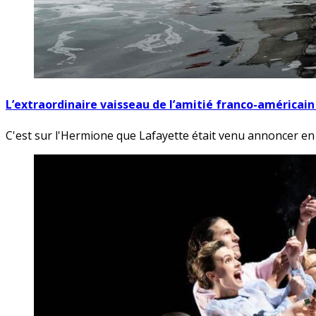
L’extraordinaire vaisseau de l’amitié franco-américain
C'est sur l'Hermione que Lafayette était venu annoncer en