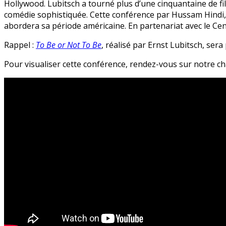
Hollywood. Lubitsch a tourné plus d’une cinquantaine de fi
comédie sophistiquée. Cette conférence par Hussam Hindi, a
abordera sa période américaine. En partenariat avec le Ce
Rappel :
To Be or Not To Be
, réalisé par Ernst Lubitsch, se
Pour visualiser cette conférence, rendez-vous sur notre c