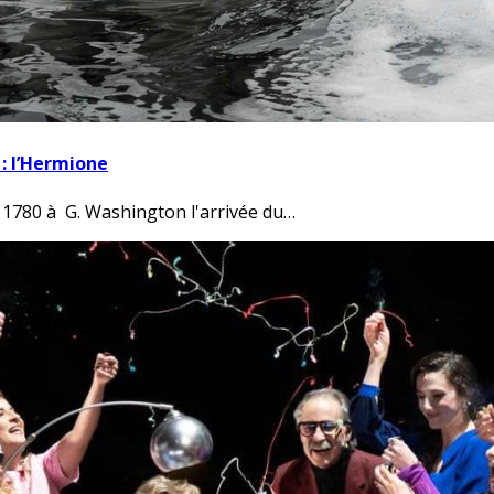
 : l’Hermione
 1780 à G. Washington l'arrivée du…