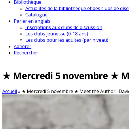
Bibliothèque
Actualités de la bibliothèque et des clubs de dis
Catalogue
Parler en anglais
Inscriptions aux clubs de discussion
Les clubs jeunesse (0-18 ans)
Les clubs pour les adultes (par niveau)
Adhérer
Rechercher
★ Mercredi 5 novembre ★ Me
Accueil
»
★ Mercredi 5 novembre ★ Meet the Author : Dav