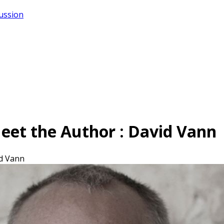
cussion
et the Author : David Vann
id Vann