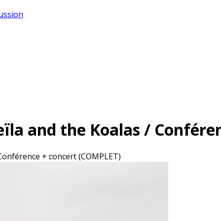
cussion
eïla and the Koalas / Confér
/ Conférence + concert (COMPLET)