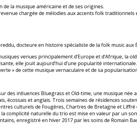
 de la musique américaine et de ses origines.
 revenue chargée de mélodies aux accents folk traditionnels 
eddu, docteure en histoire spécialiste de la folk music aux 
usiques venues principalement d’Europe et d’Afrique, la ol
nte, elle jouit aujourd’hui d’une popularité internationale.
uverte » de cette musique vernaculaire et de sa popularisation
 sur des inﬂuences Bluegrass et Old-time, une musique née a
is, écossais et anglais. Trois semaines de résidences souten
ntres culturels de Fougères, Chartres de Bretagne et Liﬀré 
la complicité naturelle du trio est mise en valeur par un son
ntains, enregistré en hiver 2017 par les soins de Romain B