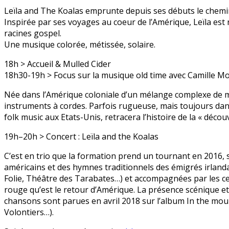
Leïla and The Koalas emprunte depuis ses débuts le chemin
Inspirée par ses voyages au coeur de l’Amérique, Leïla est
racines gospel.
Une musique colorée, métissée, solaire.
18h > Accueil & Mulled Cider
18h30-19h > Focus sur la musique old time avec Camille Mor
Née dans l’Amérique coloniale d’un mélange complexe de m
instruments à cordes. Parfois rugueuse, mais toujours dansa
folk music aux Etats-Unis, retracera l’histoire de la « déco
19h–20h > Concert : Leïla and the Koalas
C’est en trio que la formation prend un tournant en 2016,
américains et des hymnes traditionnels des émigrés irlanda
Folie, Théâtre des Tarabates…) et accompagnées par les ce
rouge qu’est le retour d’Amérique. La présence scénique et 
chansons sont parues en avril 2018 sur l’album In the mou
Volontiers…).