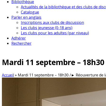
Bibliothèque
Actualités de la bibliothèque et des clubs de dis
Catalogue
Parler en anglais
Inscriptions aux clubs de discussion
Les clubs jeunesse (0-18 ans)
Les clubs pour les adultes (par niveau)
Adhérer
Rechercher
Mardi 11 septembre – 18h30
Accueil
»
Mardi 11 septembre – 18h30 /► Réouverture de l