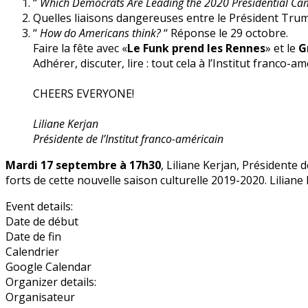
‘‘
Which Democrats Are Leading the 2020 Presidential C
Quelles liaisons dangereuses entre le Président Tru
‘‘
How do Americans think?
‘‘ Réponse le 29 octobre.
Faire la fête avec «
Le Funk prend les Rennes
» et le
G
Adhérer, discuter, lire : tout cela à l’Institut franco-am
CHEERS EVERYONE!
Liliane Kerjan
Présidente de l’Institut franco-américain
Mardi 17 septembre à 17h30
, Liliane Kerjan, Présidente
forts de cette nouvelle saison culturelle 2019-2020. Liliane
Event details:
Date de début
Date de fin
Calendrier
Google Calendar
Organizer details:
Organisateur