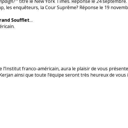
ampaign?
’’ titre le New York Times. Réponse le 24 septembre.
mp, les enquêteurs, la Cour Suprême? Réponse le 19 novemb
rand Soufflet
…
éricain.
 de l’Institut franco-américain, aura le plaisir de vous prés
 Kerjan ainsi que toute l’équipe seront très heureux de vous i