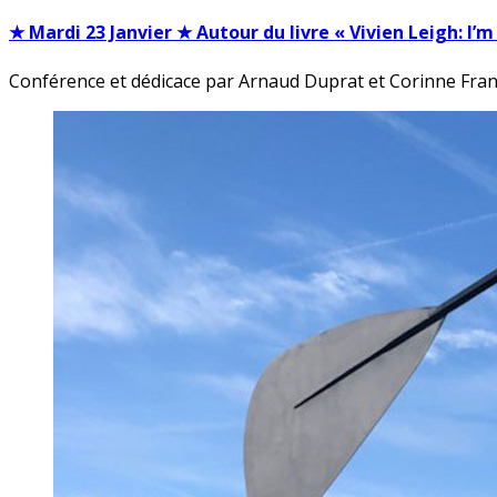
★ Mardi 23 Janvier ★ Autour du livre « Vivien Leigh: I’m 
Conférence et dédicace par Arnaud Duprat et Corinne Fran