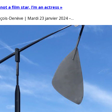
not a film star, I’m an actress »
çois-Denève | Mardi 23 janvier 2024 –…