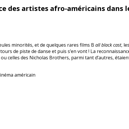
nce des artistes afro-américains dans
eules minorités, et de quelques rares films B
all black cast
, l
urs de piste de danse et puis s’en vont ! La reconnaissance e
 ou celles des Nicholas Brothers, parmi tant d’autres, étai
 cinéma américain