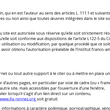
in, qui en est l’auteur au sens des articles L. 111.1 et suivan
s ou non ainsi que toutes œuvres intégrées dans le site sont
 site est autorisée sous réserve qu’elle soit strictement ré
’elle soit conforme aux dispositions de l’article L122-5 du Co
 utilisation ou modification, par quelque procédé que ce soit
avoir obtenu l’autorisation préalable de l’Institut franco-amé
ternet ou tout autre support à le citer ou à mettre en place 
r d’autres pages, en particulier par voie de cadre (ou « fram
autre site, mais accessibles par l’ouverture d’une fenêtre,
er lorsqu’il s’agit d’un lien direct sur un contenu,
www.ifa-rennes.org
soit gratuit.
 des informations à caractère polémique, pornographique, x