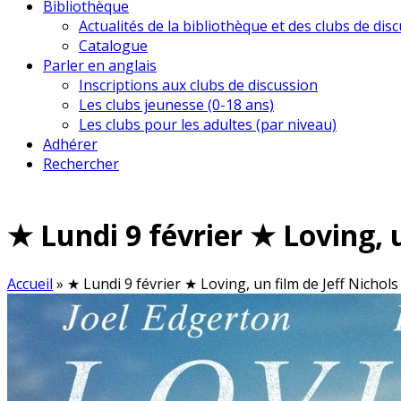
Bibliothèque
Actualités de la bibliothèque et des clubs de dis
Catalogue
Parler en anglais
Inscriptions aux clubs de discussion
Les clubs jeunesse (0-18 ans)
Les clubs pour les adultes (par niveau)
Adhérer
Rechercher
★ Lundi 9 février ★ Loving, u
Accueil
»
★ Lundi 9 février ★ Loving, un film de Jeff Nichols