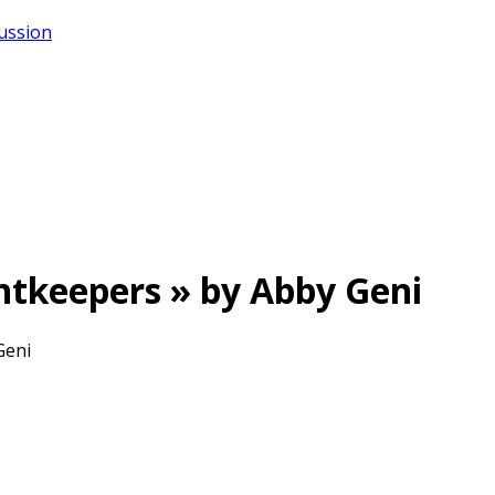
cussion
htkeepers » by Abby Geni
Geni